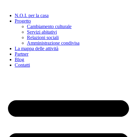
Vai
al
N.O.I. per la casa
contenuto
Progetto
Cambiamento culturale
Servizi abitativi
Relazioni sociali
Amministrazione condivisa
La mappa delle attività
Partner
Blog
Contatti