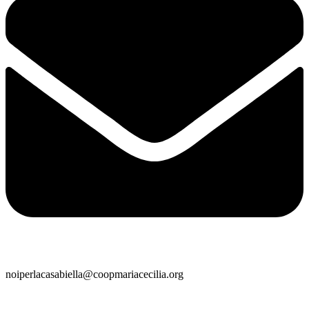
noiperlacasabiella@coopmariacecilia.org