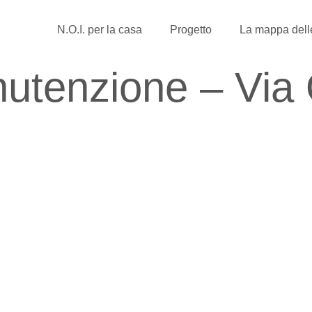
N.O.I. per la casa
Progetto
La mappa delle
nutenzione – Via 