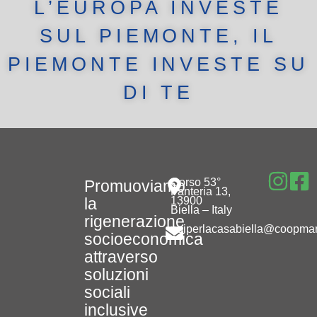
L’EUROPA INVESTE
SUL PIEMONTE, IL
PIEMONTE INVESTE SU
DI TE
Corso 53°
Promuoviamo
Fanteria 13,
la
13900
Biella – Italy
rigenerazione
noiperlacasabiella@coopmari
socioeconomica
attraverso
soluzioni
sociali
inclusive