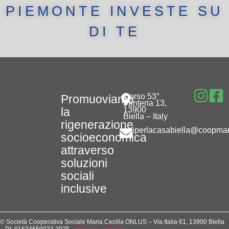
PIEMONTE INVESTE SU
DI TE
Corso 53°
Promuoviamo
Fanteria 13,
la
13900
Biella – Italy
rigenerazione
noiperlacasabiella@coopmari
socioeconomica
attraverso
soluzioni
sociali
inclusive
© Società Cooperativa Sociale Maria Cecilia ONLUS – Via Italia 61, 13900 Biella
– P.I. 01624650022 2025 –
Privacy
–
Cookies