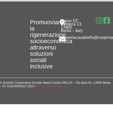
Corso 53°
Promuoviamo
Fanteria 13,
la
13900
Biella – Italy
rigenerazione
noiperlacasabiella@coopmari
socioeconomica
attraverso
soluzioni
sociali
inclusive
© Società Cooperativa Sociale Maria Cecilia ONLUS – Via Italia 61, 13900 Biella
– P.I. 01624650022 2025 –
Privacy
–
Cookies